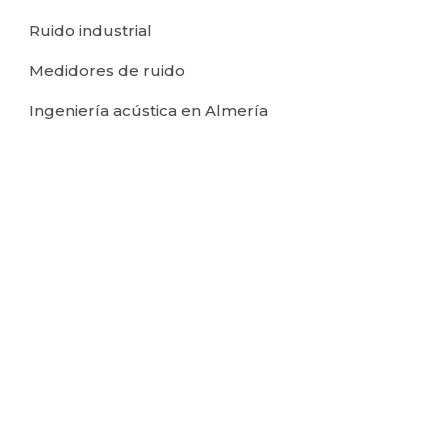
Ruido industrial
Medidores de ruido
Ingeniería acústica en Almería
Mediciones de ruido en Almería
CONTACTO
950 14 04 28
655 30 09 41
noisecontrol@controlderuidos.com